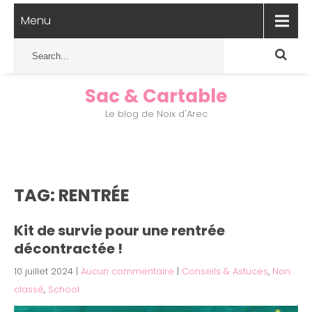
Menu
Sac & Cartable
Le blog de Noix d'Arec
TAG: RENTRÉE
Kit de survie pour une rentrée
décontractée !
10 juillet 2024
|
Aucun commentaire
|
Conseils & Astuces
,
Non
classé
,
School