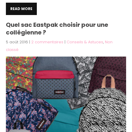
READ MORE
Quel sac Eastpak choisir pour une
collégienne ?
5 août 2016
|
2 commentaires
|
Conseils & Astuces
,
Non
classé