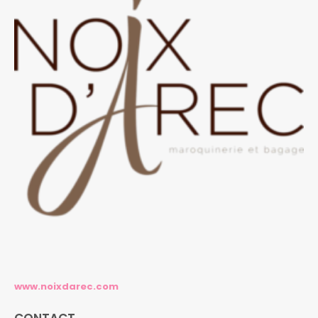
www.noixdarec.com