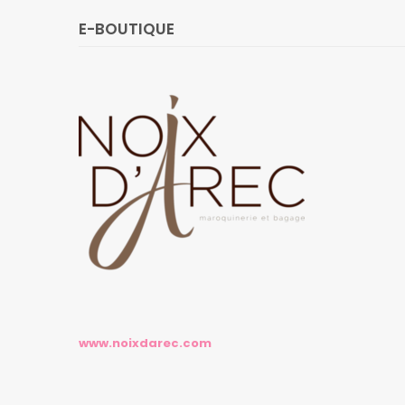
E-BOUTIQUE
www.noixdarec.com