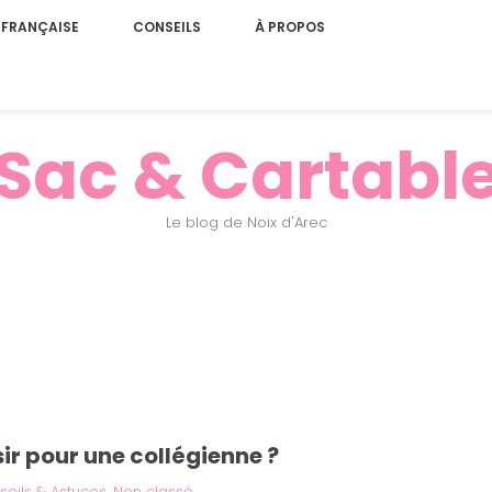
 FRANÇAISE
CONSEILS
À PROPOS
Sac & Cartabl
Le blog de Noix d'Arec
ir pour une collégienne ?
seils & Astuces
,
Non classé