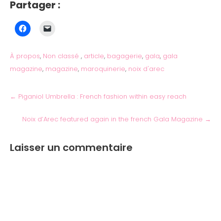
Partager :
À propos
,
Non classé
,
article
,
bagagerie
,
gala
,
gala
magazine
,
magazine
,
maroquinerie
,
noix d'arec
←
Piganiol Umbrella : French fashion within easy reach
Noix d’Arec featured again in the french Gala Magazine
→
Laisser un commentaire