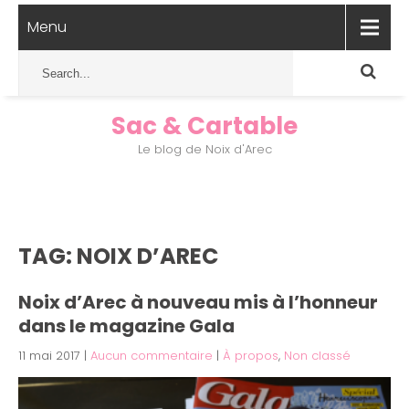
Menu
Sac & Cartable
Le blog de Noix d'Arec
TAG: NOIX D’AREC
Noix d’Arec à nouveau mis à l’honneur
dans le magazine Gala
11 mai 2017
|
Aucun commentaire
|
À propos
,
Non classé