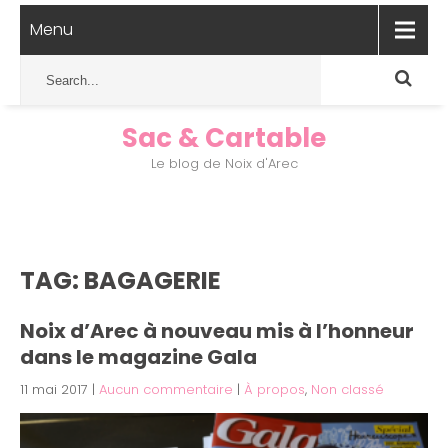
Menu
Sac & Cartable
Le blog de Noix d'Arec
TAG: BAGAGERIE
Noix d’Arec à nouveau mis à l’honneur
dans le magazine Gala
11 mai 2017
|
Aucun commentaire
|
À propos
,
Non classé