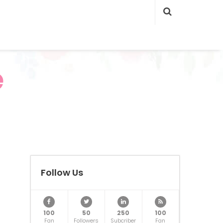
e
Follow Us
100
50
250
100
Fan
Followers
Subcriber
Fan