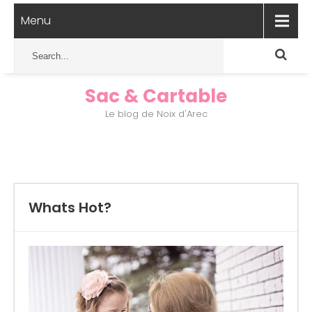
Menu
Sac & Cartable
Le blog de Noix d'Arec
Whats Hot?