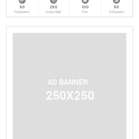
50
250
100
50
Followers
Subcriber
Fan
Followers