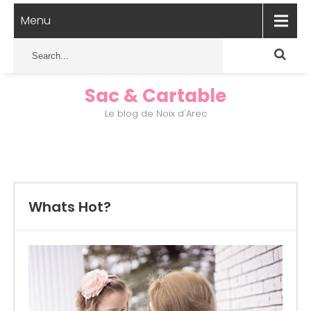
Menu
Sac & Cartable
Le blog de Noix d'Arec
Whats Hot?