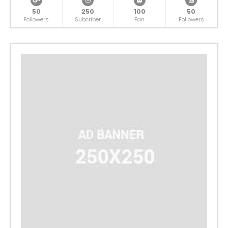
50
250
100
50
Followers
Subcriber
Fan
Followers