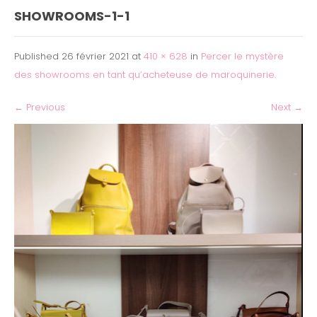
SHOWROOMS-1-1
Published
26 février 2021
at
410 × 628
in
Percer le mystère
des showrooms en tant qu’acheteuse de maroquinerie.
←
Previous
Next
→