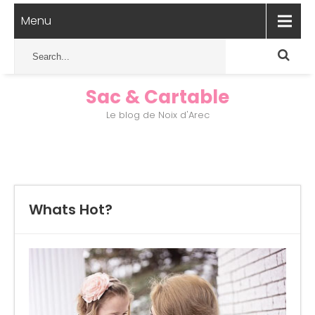
Menu
Sac & Cartable
Le blog de Noix d'Arec
Whats Hot?