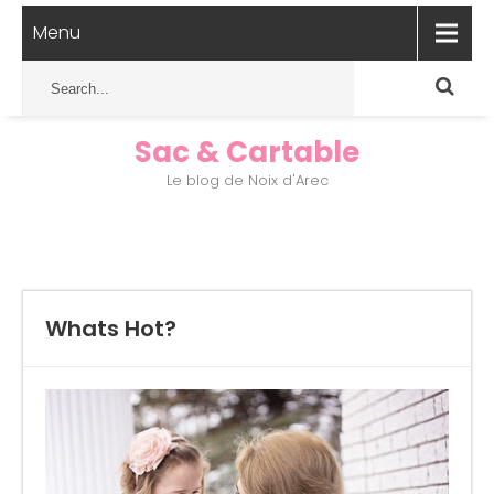
Menu
Sac & Cartable
Le blog de Noix d'Arec
Whats Hot?