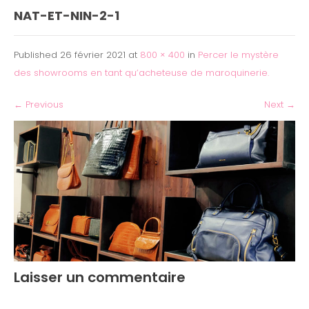
NAT-ET-NIN-2-1
Published
26 février 2021
at
800 × 400
in
Percer le mystère
des showrooms en tant qu’acheteuse de maroquinerie.
←
Previous
Next
→
Laisser un commentaire