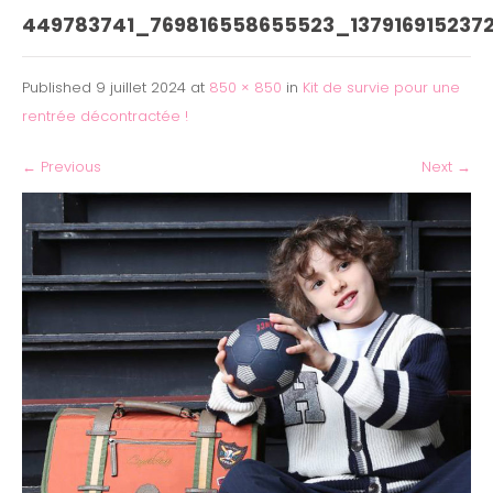
449783741_769816558655523_13791691523
Published
9 juillet 2024
at
850 × 850
in
Kit de survie pour une
rentrée décontractée !
←
Previous
Next
→