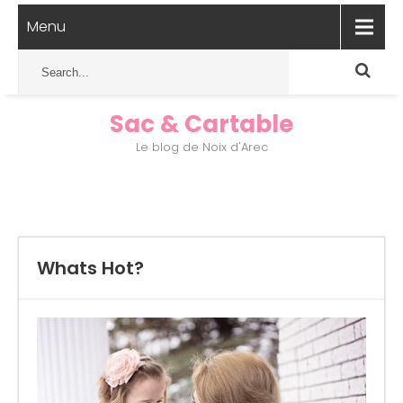
Menu
Sac & Cartable
Le blog de Noix d'Arec
Whats Hot?