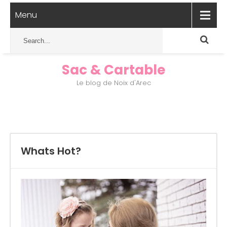
Menu
Sac & Cartable
Le blog de Noix d'Arec
Whats Hot?