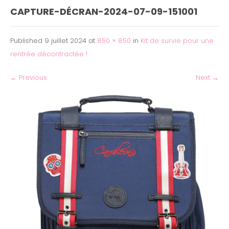
CAPTURE-DÉCRAN-2024-07-09-151001
Published
9 juillet 2024
at
850 × 850
in
Kit de survie pour une
rentrée décontractée !
←
Previous
Next
→