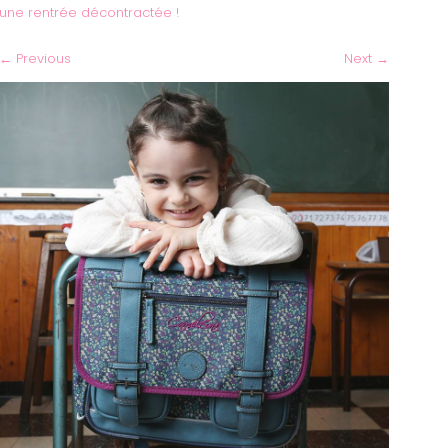
une rentrée décontractée !
←
Previous
Next
→