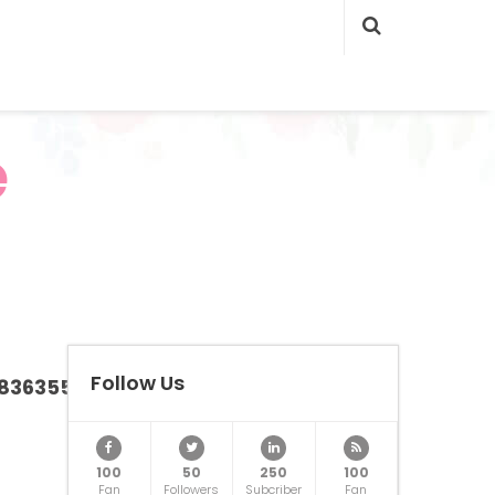
e
Follow Us
7836355_N-
100
50
250
100
Fan
Followers
Subcriber
Fan