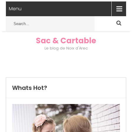
Menu
Sac & Cartable
Le blog de Noix d'Arec
Whats Hot?