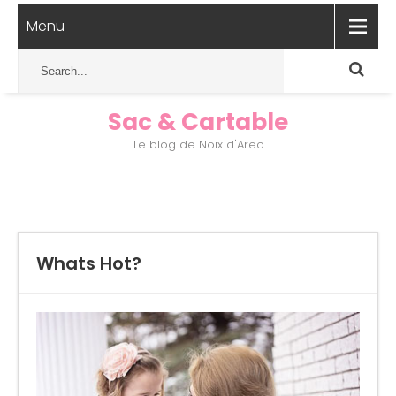
Menu
Sac & Cartable
Le blog de Noix d'Arec
Whats Hot?