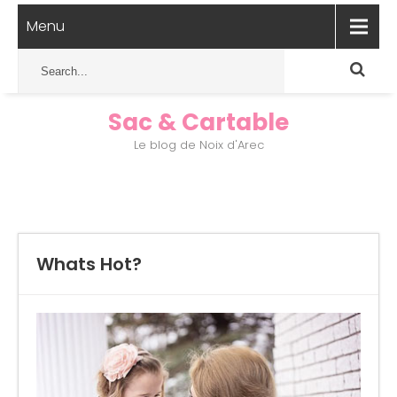
Menu
Sac & Cartable
Le blog de Noix d'Arec
Whats Hot?