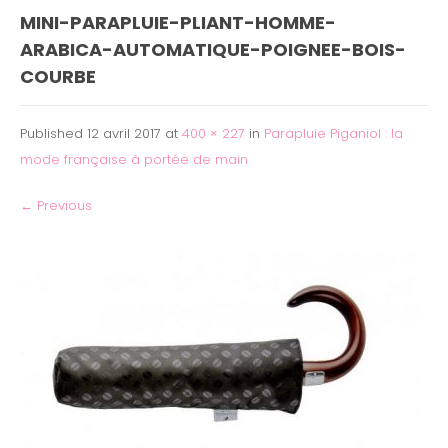
MINI-PARAPLUIE-PLIANT-HOMME-
ARABICA-AUTOMATIQUE-POIGNEE-BOIS-
COURBE
Published
12 avril 2017
at
400 × 227
in
Parapluie Piganiol : la
mode française à portée de main
←
Previous