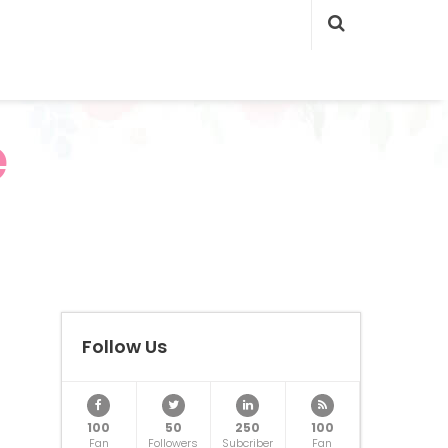
e
Follow Us
100
50
250
100
Fan
Followers
Subcriber
Fan