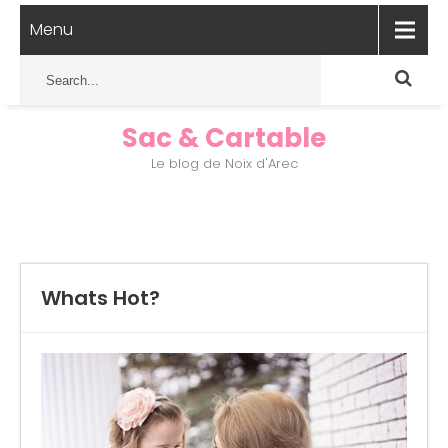
Menu
Sac & Cartable
Le blog de Noix d'Arec
Whats Hot?