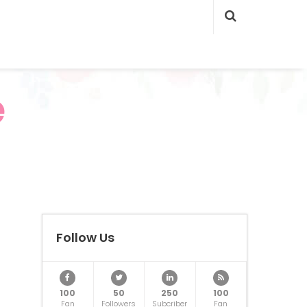
e
Follow Us
100
50
250
100
Fan
Followers
Subcriber
Fan