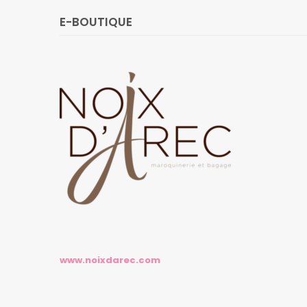
E-BOUTIQUE
www.noixdarec.com