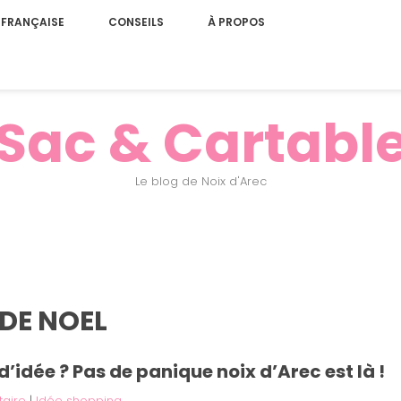
 FRANÇAISE
CONSEILS
À PROPOS
Sac & Cartabl
Le blog de Noix d'Arec
DE NOEL
’idée ? Pas de panique noix d’Arec est là !
aire
|
Idée shopping