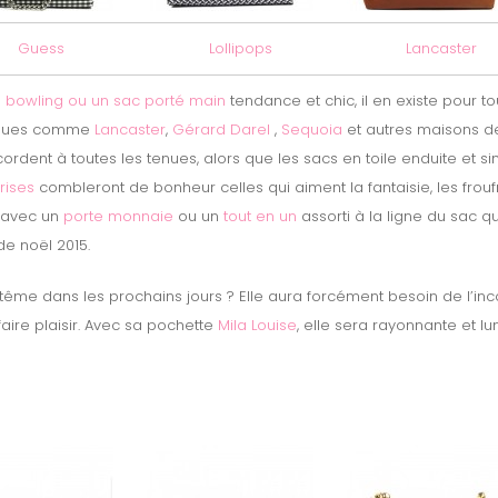
Guess
Lollipops
Lancaster
n
bowling ou un sac porté main
tendance et chic, il en existe pour to
rques comme
Lancaster
,
Gérard Darel
,
Sequoia
et autres maisons de 
cordent à toutes les tenues, alors que les sacs en toile enduite et s
rises
combleront de bonheur celles qui aiment la fantaisie, les froufr
 avec un
porte monnaie
ou un
tout en un
assorti à la ligne du sac qu
e noël 2015.
tême dans les prochains jours ? Elle aura forcément besoin de l’in
faire plaisir. Avec sa pochette
Mila Louise
, elle sera rayonnante et l