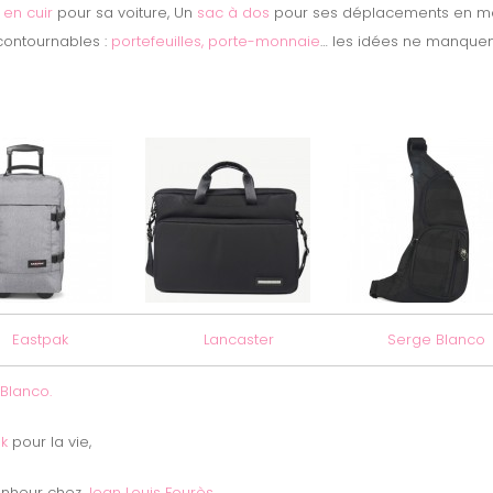
 en cuir
pour sa voiture, Un
sac à dos
pour ses déplacements en m
ncontournables :
portefeuilles, porte-monnaie
… les idées ne manquent
Eastpak
Lancaster
Serge Blanco
Blanco.
ak
pour la vie,
onheur chez
Jean Louis Fourès