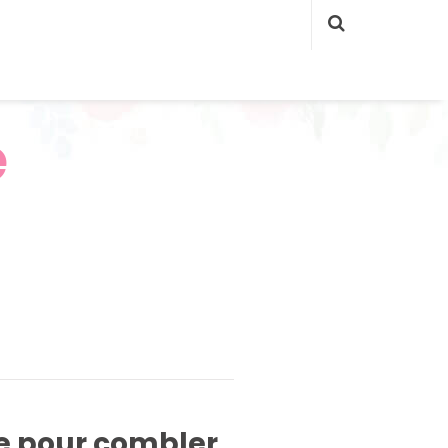
e
ée pour combler