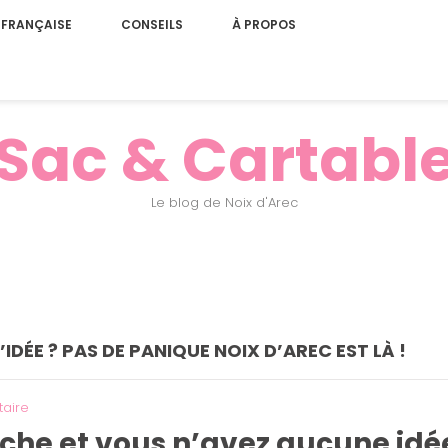
 FRANÇAISE
CONSEILS
À PROPOS
Sac & Cartabl
Le blog de Noix d'Arec
IDÉE ? PAS DE PANIQUE NOIX D’AREC EST LÀ !
aire
che et vous n’avez aucune id