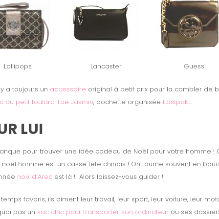
Lollipops
Lancaster
Guess
l y a toujours un
accessoire
original à petit prix pour la combler de 
 ou petit foulard Toé Jasmin
, pochette organisée
Eastpak
…..
R LUI
manque pour trouver une idée cadeau de Noël pour votre homme ! Qu
u noël homme est un casse tète chinois ! On tourne souvent en bouc
année
noix d’Arec
est là ! Alors laissez-vous guider !
ps favoris, ils aiment leur travail, leur sport, leur voiture, leur m
quoi pas un
sac chic pour transporter son ordinateur
ou ses dossiers