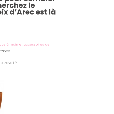
herchez le
ix d’Arec est là
acs à main et accessoires de
stance.
 travail ?