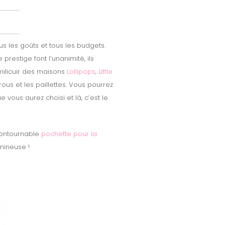
us les goûts et tous les budgets.
prestige font l’unanimité, ils
imilicuir des maisons
Lollipops
,
Little
ous et les paillettes. Vous pourrez
e vous aurez choisi et là, c’est le
contournable
pochette pour la
umineuse !