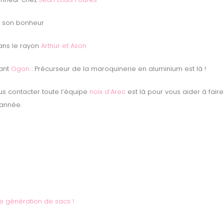
 son bonheur
dans le rayon
Arthur et Ason
nant
Ogon
: Précurseur de la maroquinerie en aluminium est là !
us contacter toute l’équipe
noix d’Arec
est là pour vous aider à fair
’année.
e génération de sacs !