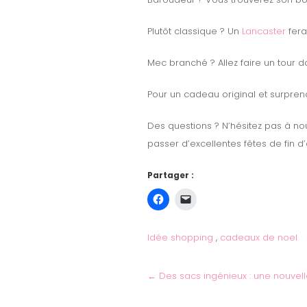
Plutôt classique ? Un
Lancaster
fera
Mec branché ? Allez faire un tour 
Pour un cadeau original et surpre
Des questions ? N’hésitez pas à no
passer d’excellentes fêtes de fin d
Partager :
Idée shopping
,
cadeaux de noel
←
Des sacs ingénieux : une nouvell