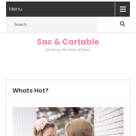
Menu
Sac & Cartable
Le blog de Noix d'Arec
Whats Hot?