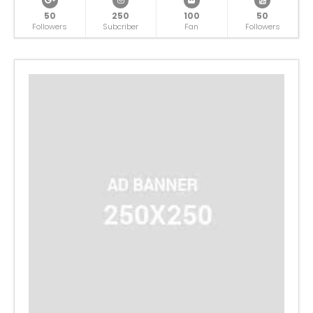
50
250
100
50
Followers
Subcriber
Fan
Followers