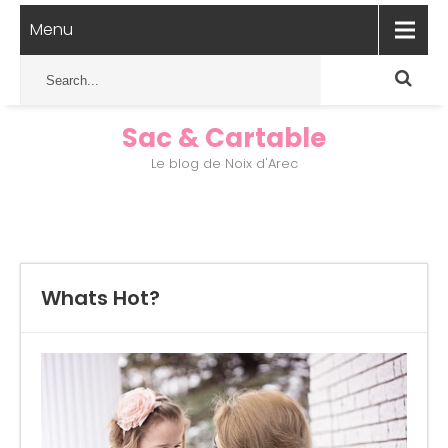
Menu
Sac & Cartable
Le blog de Noix d'Arec
Whats Hot?