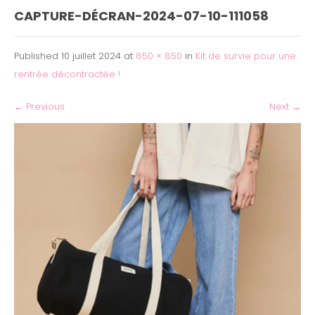
CAPTURE-DÉCRAN-2024-07-10-111058
Published
10 juillet 2024
at
850 × 850
in
Kit de survie pour une
rentrée décontractée !
←
Previous
Next
→