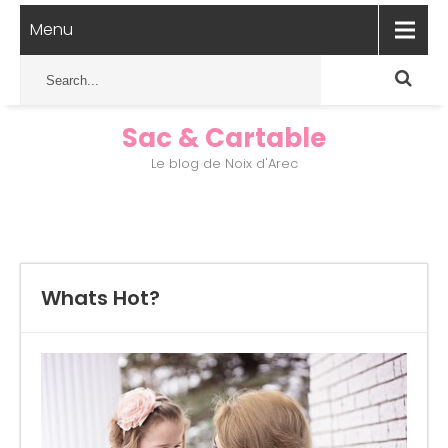
Menu
Sac & Cartable
Le blog de Noix d'Arec
Whats Hot?