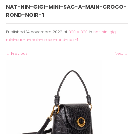
NAT-NIN-GIGI-MINI-SAC-A-MAIN-CROCO-
ROND-NOIR-1
Published
14 novembre 2022
at
320 × 320
in
nat-nin-gigi-
mini-sac-a-main-croco-rond-noir-1
←
Previous
Next
→