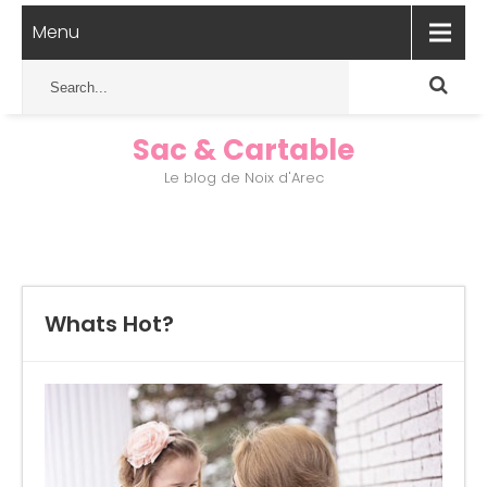
Menu
Sac & Cartable
Le blog de Noix d'Arec
Whats Hot?