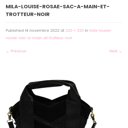
MILA-LOUISE-ROSAE-SAC-A-MAIN-ET-
TROTTEUR-NOIR
Published
14 novembre 2022
at
320 × 320
in
mila-louise-
rosae-sac-a-main-et-trotteur-noir
←
Previous
Next
→