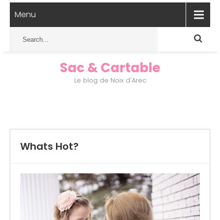
Menu
Sac & Cartable
Le blog de Noix d'Arec
Whats Hot?