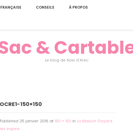
 FRANÇAISE
CONSEILS
À PROPOS
Sac & Cartabl
Le blog de Noix d'Arec
OCRE1-150×150
Published
25 janvier 2016
at
150 × 150
in
La Maison Goyard
les inspire …