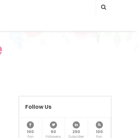
e
Follow Us
100
50
250
100
Fan
Followers
Subcriber
Fan