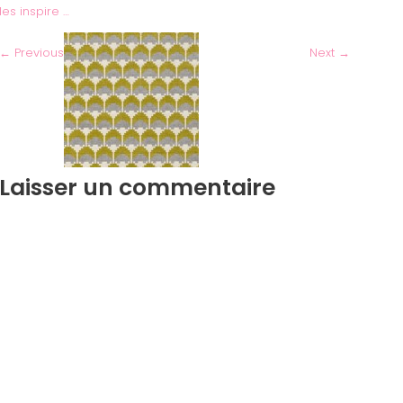
les inspire …
←
Previous
Next
→
Laisser un commentaire