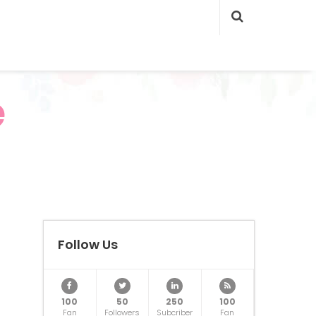
e
Follow Us
100
50
250
100
Fan
Followers
Subcriber
Fan