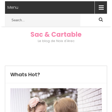
Menu
Sac & Cartable
Le blog de Noix d'Arec
Whats Hot?