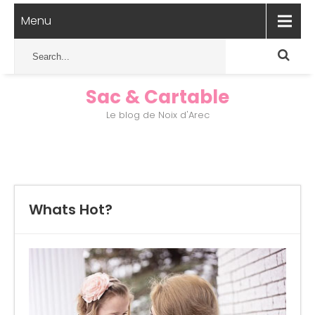
Menu
Sac & Cartable
Le blog de Noix d'Arec
Whats Hot?