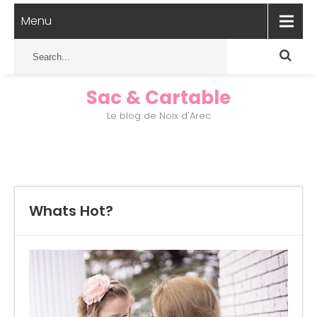
Menu
Sac & Cartable
Le blog de Noix d'Arec
Whats Hot?