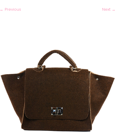
←
Previous
Next
→