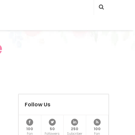
e
Follow Us
100
50
250
100
Fan
Followers
Subcriber
Fan