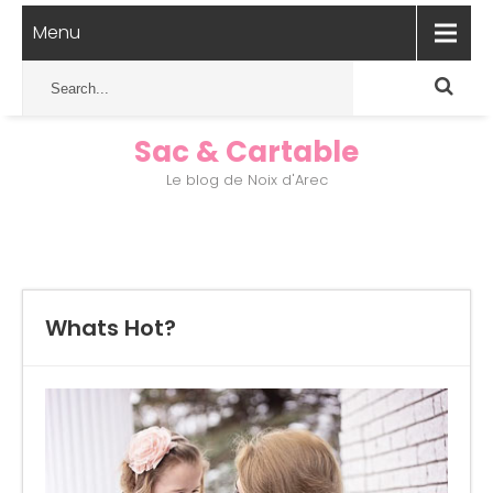
Menu
Sac & Cartable
Le blog de Noix d'Arec
Whats Hot?