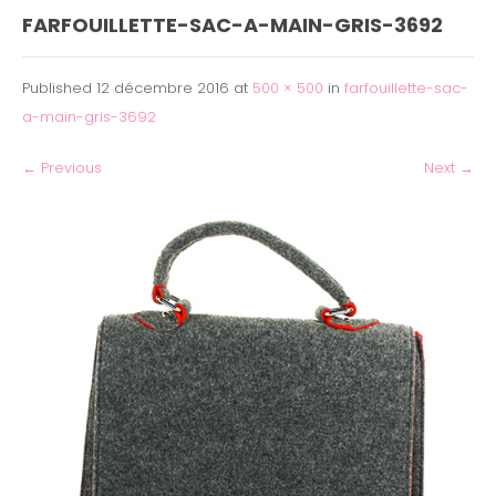
FARFOUILLETTE-SAC-A-MAIN-GRIS-3692
Published
12 décembre 2016
at
500 × 500
in
farfouillette-sac-
a-main-gris-3692
←
Previous
Next
→