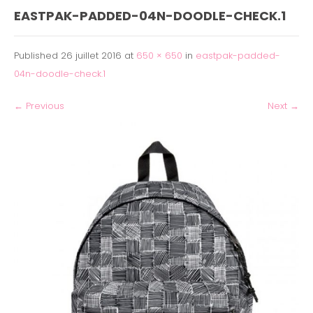
EASTPAK-PADDED-04N-DOODLE-CHECK.1
Published
26 juillet 2016
at
650 × 650
in
eastpak-padded-
04n-doodle-check.1
←
Previous
Next
→