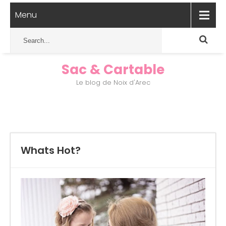
Menu
Sac & Cartable
Le blog de Noix d'Arec
Whats Hot?