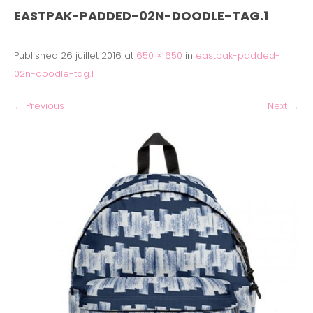
EASTPAK-PADDED-02N-DOODLE-TAG.1
Published
26 juillet 2016
at
650 × 650
in
eastpak-padded-
02n-doodle-tag.1
←
Previous
Next
→