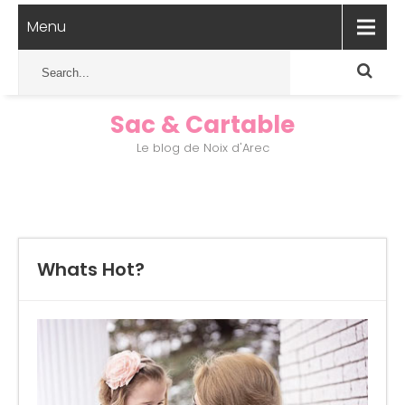
Menu
Sac & Cartable
Le blog de Noix d'Arec
Whats Hot?