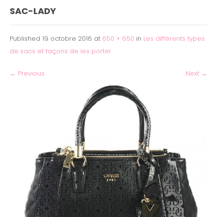
SAC-LADY
Published
19 octobre 2016
at
650 × 650
in
Les différents types
de sacs et façons de les porter.
←
Previous
Next
→