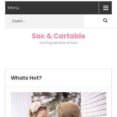
Menu
Sac & Cartable
Le blog de Noix d'Arec
Whats Hot?