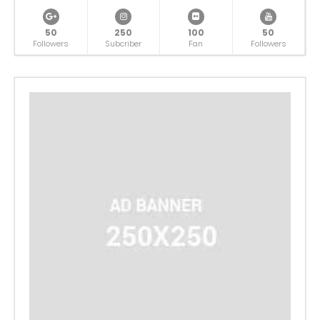
50
250
100
50
Followers
Subcriber
Fan
Followers