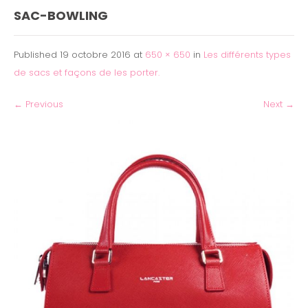
SAC-BOWLING
Published
19 octobre 2016
at
650 × 650
in
Les différents types
de sacs et façons de les porter.
←
Previous
Next
→