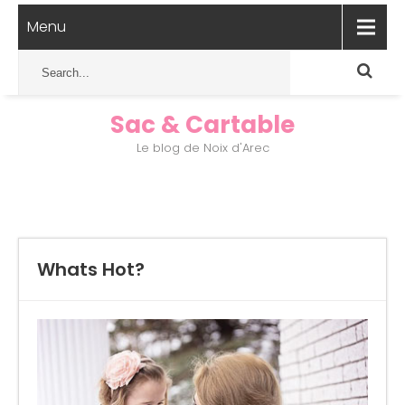
Menu
Sac & Cartable
Le blog de Noix d'Arec
Whats Hot?