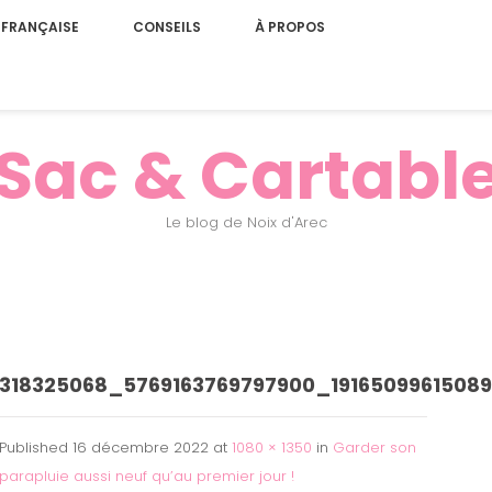
 FRANÇAISE
CONSEILS
À PROPOS
Sac & Cartabl
Le blog de Noix d'Arec
318325068_5769163769797900_1916509961508
Published
16 décembre 2022
at
1080 × 1350
in
Garder son
parapluie aussi neuf qu’au premier jour !