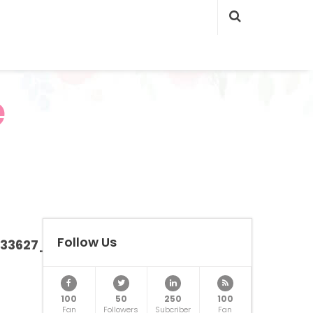
e
Follow Us
933627_N
100
50
250
100
Fan
Followers
Subcriber
Fan