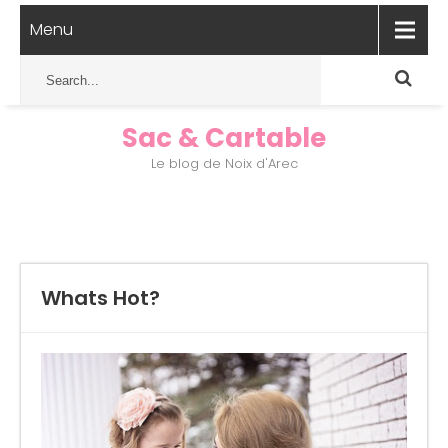
Menu
Sac & Cartable
Le blog de Noix d'Arec
Whats Hot?