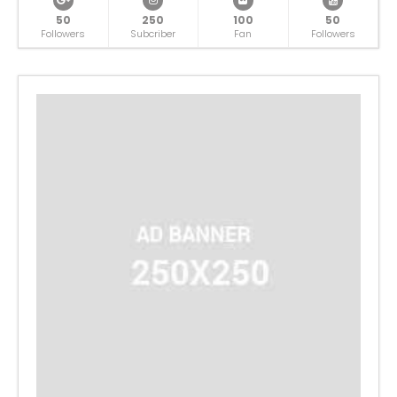
50
250
100
50
Followers
Subcriber
Fan
Followers