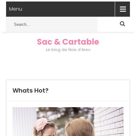
Menu
Sac & Cartable
Le blog de Noix d'Arec
Whats Hot?