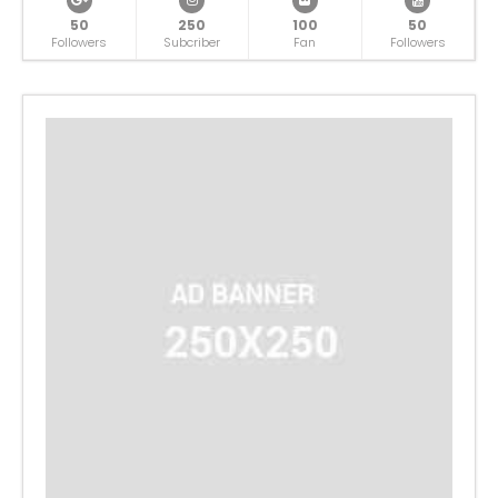
50
250
100
50
Followers
Subcriber
Fan
Followers