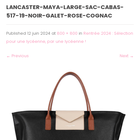
LANCASTER-MAYA-LARGE-SAC-CABAS-
517-19-NOIR-GALET-ROSE-COGNAC
Published
12 juin 2024
at
800 × 800
in
Rentrée 2024 : Sélection
pour une lycéenne, par une lycéenne !
←
Previous
Next
→