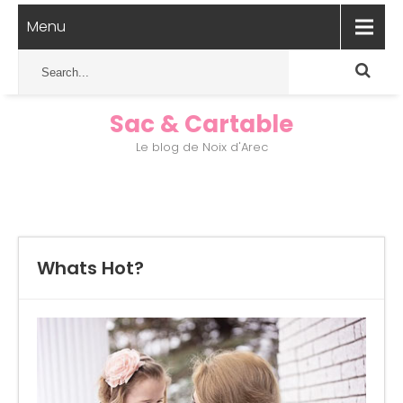
Menu
Sac & Cartable
Le blog de Noix d'Arec
Whats Hot?