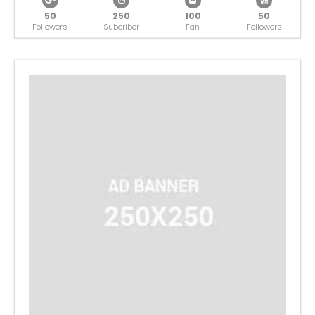
50
250
100
50
Followers
Subcriber
Fan
Followers