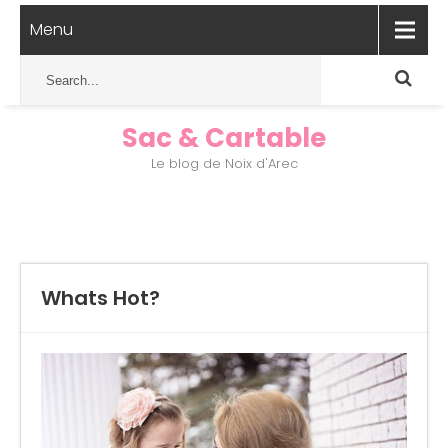
Menu
Sac & Cartable
Le blog de Noix d'Arec
Whats Hot?