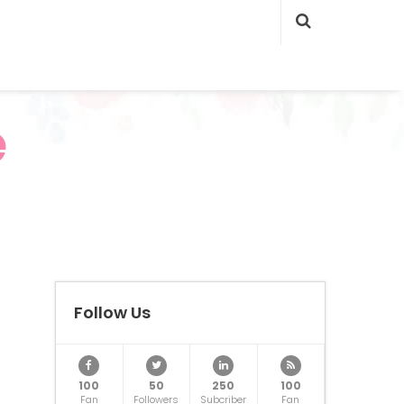
e
Follow Us
100
50
250
100
Fan
Followers
Subcriber
Fan