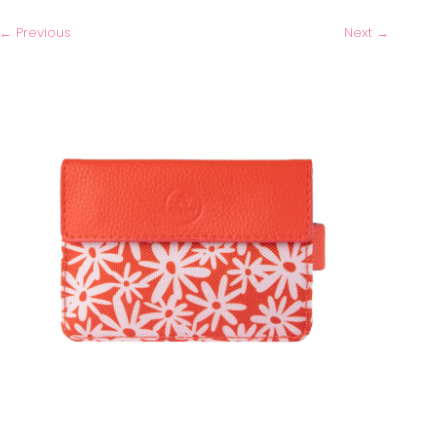
←
Previous
Next
→