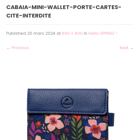
CABAIA-MINI-WALLET-PORTE-CARTES-
CITE-INTERDITE
Published
20 mars 2024
at
800 × 800
in
Hello SPRING !
←
Previous
Next
→