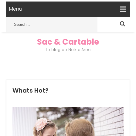
Menu
Sac & Cartable
Le blog de Noix d'Arec
Whats Hot?