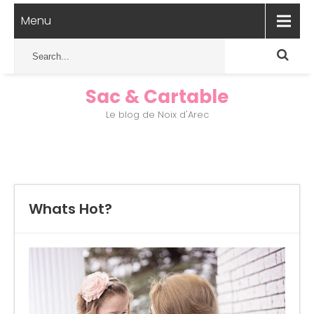
Menu
Sac & Cartable
Le blog de Noix d'Arec
Whats Hot?