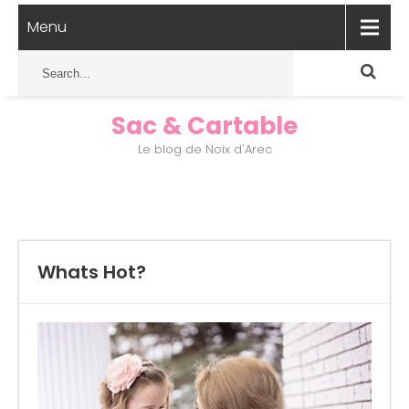
Menu
Sac & Cartable
Le blog de Noix d'Arec
Whats Hot?