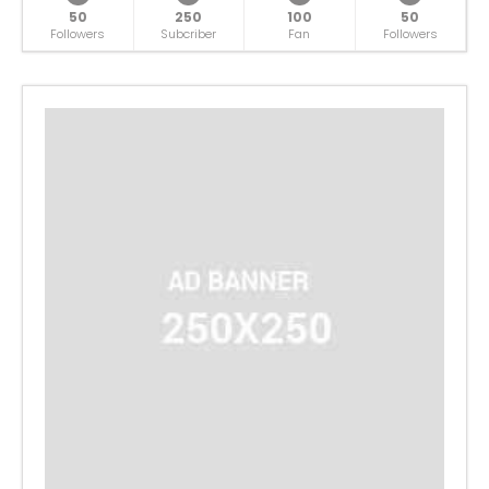
50
250
100
50
Followers
Subcriber
Fan
Followers