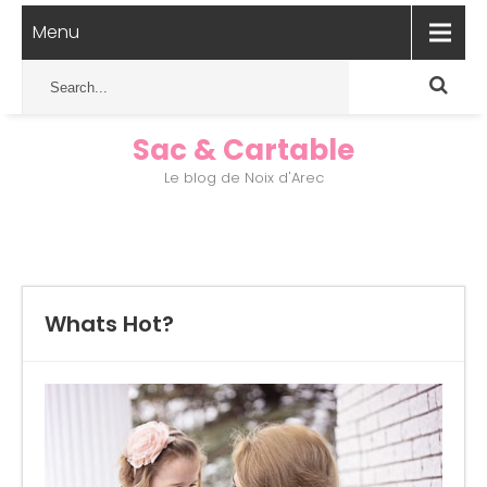
Menu
Sac & Cartable
Le blog de Noix d'Arec
Whats Hot?