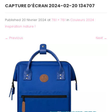
CAPTURE D’ÉCRAN 2024-02-20 134707
Published
20 février 2024
at
781 × 781
in
Couleurs 2024 :
Inspiration nature !
←
Previous
Next
→