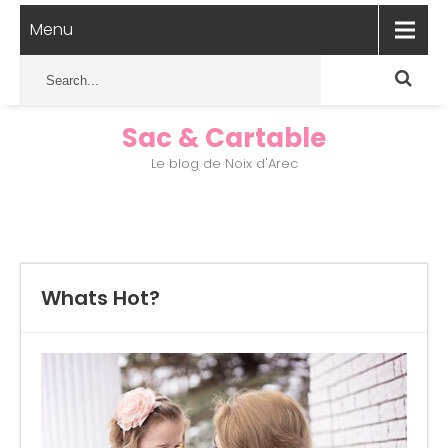
Menu
Sac & Cartable
Le blog de Noix d'Arec
Whats Hot?