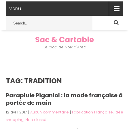
Menu
Sac & Cartable
Le blog de Noix d'Arec
TAG: TRADITION
Parapluie Piganiol : la mode française à
portée de main
12 avril 2017
|
Aucun commentaire
|
Fabrication Française
,
Idée
shopping
,
Non classé